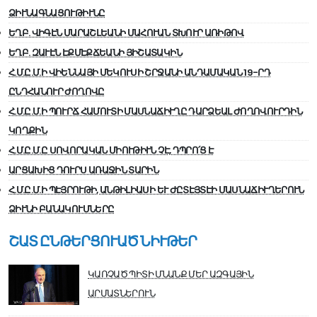
ՁԻՒՆԱԳՆԱՑՈՒԹԻՒՆԸ
ԵՂԲ. ՎԻԳԷՆ ՄԱՐԱՇԼԵԱՆԻ ՄԱՀՈՒԱՆ ՏԽՈՒՐ ԱՌԻԹՈՎ
ԵՂԲ. ԶԱՒԷՆ ԷՔՄԷՔՃԵԱՆԻ ՅԻՇԱՏԱԿԻՆ
Հ.Մ.Ը.Մ.Ի ՎԻԵՆՆԱՅԻ ՄԵԿՈՒՍԻ ՇՐՋԱՆԻ ԱՆԴԱՄԱԿԱՆ 19-ՐԴ
ԸՆԴՀԱՆՈՒՐ ԺՈՂՈՎԸ
Հ.Մ.Ը.Մ.Ի ՊՈՒՐՃ ՀԱՄՈՒՏԻ ՄԱՍՆԱՃԻՒՂԸ ԴԱՐՁԵԱԼ ԺՈՂՈՎՈՒՐԴԻՆ
ԿՈՂՔԻՆ
Հ.Մ.Ը.Մ.Ը ՍՈՎՈՐԱԿԱՆ ՄԻՈՒԹԻՒՆ ՉԷ, ԴՊՐՈ՛Ց Է
ԱՐՑԱԽԻՑ ԴՈՒՐՍ ԱՌԱՋԻՆ ՏԱՐԻՆ
Հ.Մ.Ը.Մ.Ի ՊԷՅՐՈՒԹԻ, ԱՆԹԻԼԻԱՍԻ ԵՒ ԺԸՏԷՅՏԷԻ ՄԱՍՆԱՃԻՒՂԵՐՈՒՆ
ՁԻՒՆԻ ԲԱՆԱԿՈՒՄՆԵՐԸ
ՇԱՏ ԸՆԹԵՐՑՈՒԱԾ ՆԻՒԹԵՐ
ԿԱՌՉԱԾ ՊԻՏԻ ՄՆԱՆՔ ՄԵՐ ԱԶԳԱՅԻՆ
ԱՐՄԱՏՆԵՐՈՒՆ