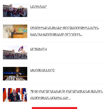
ՆՇՈՒՄՆԵՐ
ՕԳՏՈՒԻՆՔ ԱՆՑԵԱԼԻ ՓՈՐՁԱՌՈՒԹԻՒՆՆԵՐԷՆ,
ԽԱՆԴԱՎԱՌՈՒԹԵԱՄԲ ՈՒՂՂՈՒԻՆ…
ԱՐՑԱԽՈ՛Վ
ԱԽՈՅԵԱՆՆԵՐԸ
ՊԻՏԻ ԲԱՐՁՐԱՆԱՆՔ ՈՒ ԲԱՐՁՐԱՑՆԵՆՔ ՅԱՆՈՒՆ
ՀԱՅՈՒԹԵԱՆ ԱՌԱՒԵԼ ԼԱՒ …