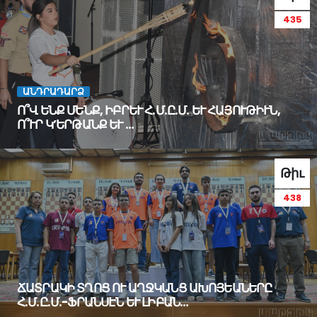
435
ԱՆԴՐԱԴԱՐՁ
Ո՞Վ ԵՆՔ ՄԵՆՔ, ԻԲՐԵՒ Հ.Մ.Ը.Մ. ԵՒ ՀԱՅՈՒԹԻՒՆ,
Ո՞ՒՐ Կ’ԵՐԹԱՆՔ ԵՒ …
Թիւ
438
ՃԱՏՐԱԿԻ ՏՂՈՑ ՈՒ ԱՂՋԿԱՆՑ ԱԽՈՅԵԱՆԵՐԸ
Հ.Մ.Ը.Մ.-ՖՐԱՆՍԷՆ ԵՒ ԼԻԲԱՆ…