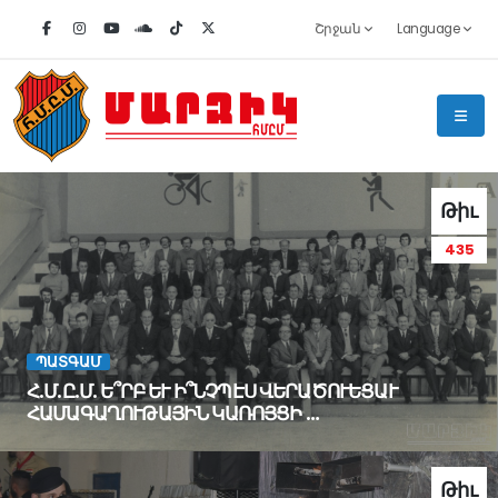
Շրջան
Language
Թիւ
435
ՊԱՏԳԱՄ
Հ.Մ.Ը.Մ. Ե՞ՐԲ ԵՒ Ի՞ՆՉՊԷՍ ՎԵՐԱԾՈՒԵՑԱՒ
ՀԱՄԱԳԱՂՈՒԹԱՅԻՆ ԿԱՌՈՅՑԻ …
Թիւ