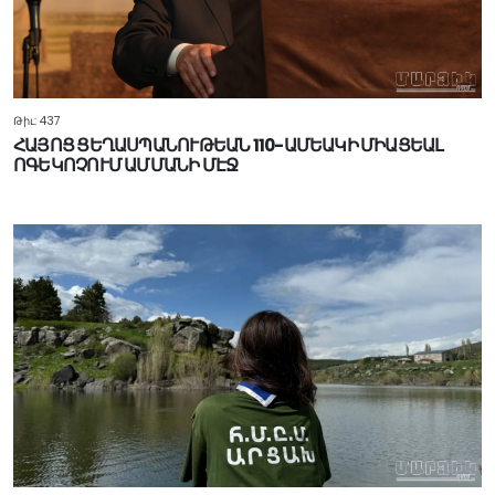
Թիւ: 437
ՀԱՅՈՑ ՑԵՂԱՍՊԱՆՈՒԹԵԱՆ 110-ԱՄԵԱԿԻ ՄԻԱՑԵԱԼ
ՈԳԵԿՈՉՈՒՄ ԱՄՄԱՆԻ ՄԷՋ