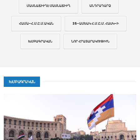
ՄԱՍՆԱՃԻՒՂԷ ՄԱՍՆԱՃԻՒՂ
ԱՆԴՐԱԴԱՐՁ
ՀԱՄԱ-Հ.Մ.Ը.Մ.ԱԿԱՆ
35-ԱՄԵԱԿ Հ.Մ.Ը.Մ. ՀԱՍԿ-Ի
ԽՄԲԱԳՐԱԿԱՆ
ՆՈՐ ՀՐԱՏԱՐԱԿՈՒԹԻՒՆ
ԽՄԲԱԳՐԱԿԱՆ