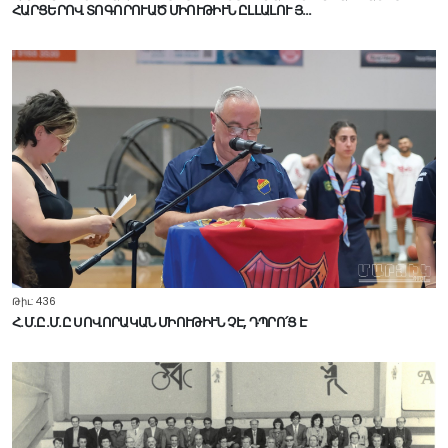
ՀԱՐՑԵՐՈՎ ՏՈԳՈՐՈՒԱԾ ՄԻՈՒԹԻՒՆ ԸԼԼԱԼՈՒ Յ…
Թիւ: 436
Հ.Մ.Ը.Մ.Ը ՍՈՎՈՐԱԿԱՆ ՄԻՈՒԹԻՒՆ ՉԷ, ԴՊՐՈ՛Ց Է