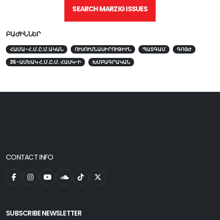
SEARCH MARZIG ISSUES
ԲԱԺԻՆՆԵՐ
ՀԱՄԱ-Հ.Մ.Ը.Մ.ԱԿԱՆ
ՈՒՍՈՒՄՆԱՍԻՐՈՒԹԻՒՆ
ՊԱՏԳԱՄ
ԳՈՅԺ
35-ԱՄԵԱԿ Հ.Մ.Ը.Մ. ՀԱՍԿ-Ի
ԽՄԲԱԳՐԱԿԱՆ
CONTACT INFO
SUBSCRIBE NEWSLETTER