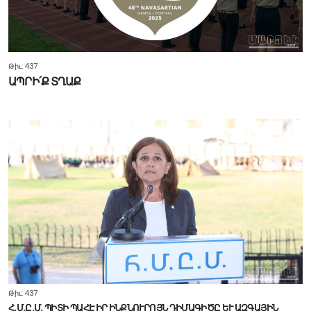
Թիւ: 437
ԱՊՐԻ՛Ք ՏՂԱՔ
Թիւ: 437
Հ.Մ.Ը.Մ. ՊԻՏԻ ՊԱՀԷ ԻՐ ԻՆՔՆՈՒՐՈՅՆ ԴԻՄԱԳԻԾԸ ԵՒ ԱԶԳԱՅԻՆ