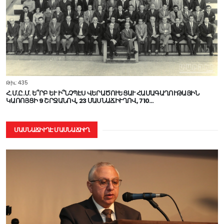
Թիւ: 435
Հ.Մ.Ը.Մ. Ե՞ՐԲ ԵՒ Ի՞ՆՉՊԷՍ ՎԵՐԱԾՈՒԵՑԱՒ ՀԱՄԱԳԱՂՈՒԹԱՅԻՆ
ԿԱՌՈՅՑԻ 9 ՇՐՋԱՆՈՎ, 23 ՄԱՍՆԱՃԻՒՂՈՎ, 710…
ՄԱՍՆԱՃԻՒՂԷ ՄԱՍՆԱՃԻՒՂ