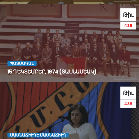
Թիւ
435
ՊԱՏՄԱԿԱՆ
15 ԴԵԿՏԵՄԲԵՐ, 1974 (ՏԱՍՆԱՄԵԱԿ)
Թիւ
435
ՄԱՍՆԱՃԻՒՂԷ ՄԱՍՆԱՃԻՒՂ