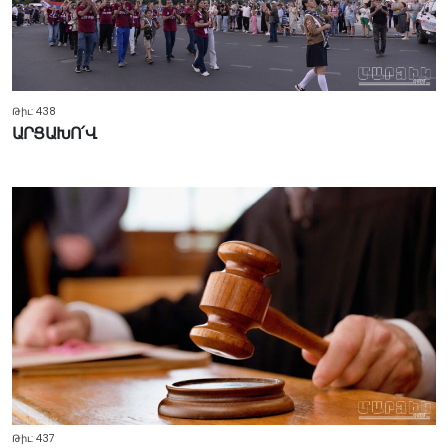
Թիւ: 438
ԱՐՑԱԽՈ՛Վ
Թիւ: 437