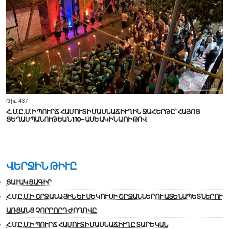
Թիւ: 437
Հ.Մ.Ը.Մ.Ի ՊՈՒՐՃ ՀԱՄՈՒՏԻ ՄԱՍՆԱՃԻՒՂԻՆ ՋԱՀԵՐԹԸ՝ ՀԱՅՈՑ
ՑԵՂԱՍՊԱՆՈՒԹԵԱՆ 110-ԱՄԵԱԿԻՆ ԱՌԻԹՈՎ
ՎԵՐՋԻՆ ԹԻՒԸ
ՑԱՒԱԿՑԱԳԻՐ
Հ.Մ.Ը.Մ.Ի ՇՐՋԱՆԱՅԻՆ ԵՒ ՄԵԿՈՒՍԻ ՇՐՋԱՆՆԵՐՈՒ ԱՏԵՆԱՊԵՏՆԵՐՈՒ
ԱՌՑԱՆՑ ՉՈՐՐՈՐԴ ԺՈՂՈՎԸ
Հ.Մ.Ը.Մ.Ի ՊՈՒՐՃ ՀԱՄՈՒՏԻ ՄԱՍՆԱՃԻՒՂԸ ՏԱՐԵԿԱՆ