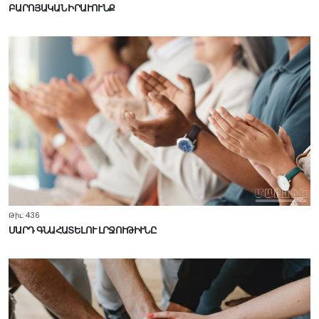
ԲԱՐՈՅԱԿԱՆ ԻՐԱՒՈՒՆՔ
Թիւ: 436
ՄԱՐԴ ԳՆԱՀԱՏԵԼՈՒ ԼՐՋՈՒԹԻՒՆԸ