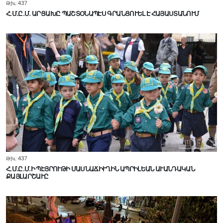
Թիւ: 437
Հ.Մ.Ը.Մ. ԱՐՑԱԽԸ ՊԱՇՏՕՆԱՊԷՍ ԳՐԱՆՑՈՒԵԼ Է ՀԱՅԱՍՏԱՆՈՒՄ
Թիւ: 437
Հ.Մ.Ը.Մ.Ի ՊԷՅՐՈՒԹԻ ՄԱՍՆԱՃԻՒՂԻՆ ԱՊՐԻԼԵԱՆ ԱՒԱՆԴԱԿԱՆ
ՔԱՅԼԱՐՇԱՒԸ