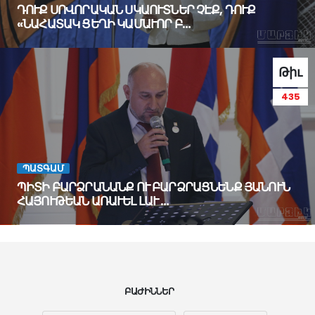
ԴՈՒՔ ՍՈՎՈՐԱԿԱՆ ՍԿԱՈՒՏՆԵՐ ՉԷՔ, ԴՈՒՔ
«ՆԱՀԱՏԱԿ ՑԵՂԻ ԿԱՄԱՒՈՐ Բ…
Թիւ
435
ՊԱՏԳԱՄ
ՊԻՏԻ ԲԱՐՁՐԱՆԱՆՔ ՈՒ ԲԱՐՁՐԱՑՆԵՆՔ ՅԱՆՈՒՆ
ՀԱՅՈՒԹԵԱՆ ԱՌԱՒԵԼ ԼԱՒ …
SHOW
ALL
ԲԱԺԻՆՆԵՐ