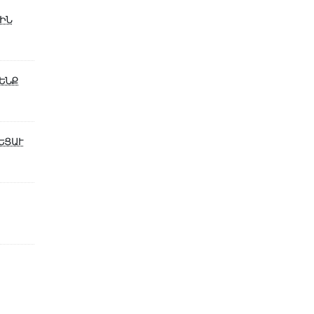
ԻՆ
ԵՆՔ
ՒԵՑԱՒ