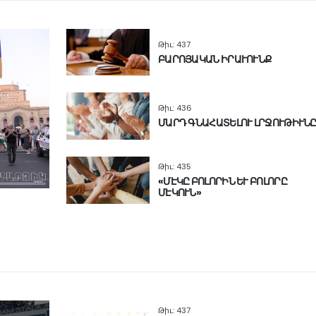
Թիւ: 437
ԲԱՐՈՅԱԿԱՆ ԻՐԱՒՈՒՆՔ
Թիւ: 436
ՄԱՐԴ ԳՆԱՀԱՏԵԼՈՒ ԼՐՋՈՒԹԻՒՆ
Թիւ: 435
«ՄԷԿԸ ԲՈԼՈՐԻՆ ԵՒ ԲՈԼՈՐԸ
ՄԷԿՈՒՆ»
Թիւ: 437