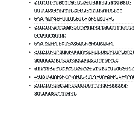
Հ.Մ.Ը.Մ.Ի ՊԷՅՐՈՒԹԻ, ԱՆԹԻԼԻԱՍԻ ԵՒ ԺԸՏԷՅՏԷԻ
ՄԱՍՆԱՃԻՒՂԵՐՈՒՆ ՁԻՒՆԻ ԲԱՆԱԿՈՒՄՆԵՐԸ
ԵՂԲ. ՊԱՐԳԵՒ ԱՍԼԱՆԵԱՆԻ ՅԻՇԱՏԱԿԻՆ
Հ.Մ.Ը.Մ.Ի ՔՈՒԷՅԹԻ ՖՈՒԹՊՈԼԻ ԵՐԷՑՆԵՐՈՒ ԽՈՒՄ
ԻՐԱԳՈՐԾՈՒՄԸ
ԵՂԲ. ԶԱՒԷՆ ԷՔՄԷՔՃԵԱՆԻ ՅԻՇԱՏԱԿԻՆ
Հ.Մ.Ը.Մ.Ի ԱՐՑԱԽԻ ՍԿԱՈՒՏԱԿԱՆ ՍԵՄԻՆԱՐՆԵՐԸ 
ՏԵԱՌՆԸՆԴԱՌԱՋԻ ՏՕՆԱԿԱՏԱՐՈՒԹԻՒՆԸ
«ՄԱՐԶԻԿ» ՊԱՇՏՕՆԱԹԵՐԹԻ ՀՐԱՏԱՐԱԿՈՒԹԻՒՆ
«ՀԱՅ ՍԿԱՈՒՏԻ ՕՐ»ՈՒԱՆ ՀԱՆԴԻՍՈՒԹԻՒՆ ԿԻՊՐՈ
Հ.Մ.Ը.Մ.Ի ԱԹԷՆՔԻ ՄԱՍՆԱՃԻՒՂԻ 100-ԱՄԵԱԿԻ
ՏՕՆԱԿԱՏԱՐՈՒԹԻՒՆ