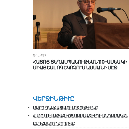
Թիւ: 437
ՀԱՅՈՑ ՑԵՂԱՍՊԱՆՈՒԹԵԱՆ 110-ԱՄԵԱԿԻ
ՄԻԱՑԵԱԼ ՈԳԵԿՈՉՈՒՄ ԱՄՄԱՆԻ ՄԷՋ
ՎԵՐՋԻՆ ԹԻՒԸ
ՄԱՐԴ ԳՆԱՀԱՏԵԼՈՒ ԼՐՋՈՒԹԻՒՆԸ
Հ.Մ.Ը.Մ.Ի ԼԱԹԱՔԻՈՅ ՄԱՍՆԱՃԻՒՂԻ ԱՆԴԱՄԱԿԱՆ
ԸՆԴՀԱՆՈՒՐ ԺՈՂՈՎԸ