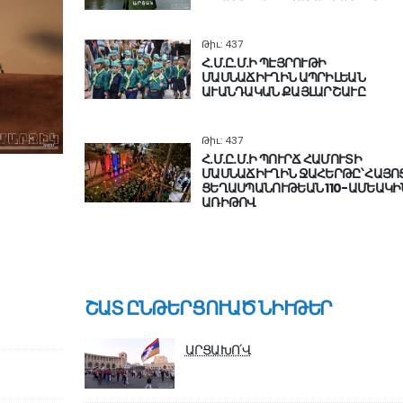
Թիւ: 437
Հ.Մ.Ը.Մ.Ի ՊԷՅՐՈՒԹԻ
ՄԱՍՆԱՃԻՒՂԻՆ ԱՊՐԻԼԵԱՆ
ԱՒԱՆԴԱԿԱՆ ՔԱՅԼԱՐՇԱՒԸ
Թիւ: 437
Հ.Մ.Ը.Մ.Ի ՊՈՒՐՃ ՀԱՄՈՒՏԻ
ՄԱՍՆԱՃԻՒՂԻՆ ՋԱՀԵՐԹԸ՝ ՀԱՅՈ
ՑԵՂԱՍՊԱՆՈՒԹԵԱՆ 110-ԱՄԵԱԿԻ
ԱՌԻԹՈՎ
ՇԱՏ ԸՆԹԵՐՑՈՒԱԾ ՆԻՒԹԵՐ
ԱՐՑԱԽՈ՛Վ