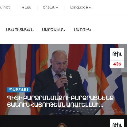
այր Էջ
Կապ
Շրջան
Language
ՍԿԱՈՒՏԱԿԱՆ
ՄԱՐԶԱԿԱՆ
ՄԱՐԶԻԿ
Թիւ
435
ՊԱՏԳԱՄ
ՊԻՏԻ ԲԱՐՁՐԱՆԱՆՔ ՈՒ ԲԱՐՁՐԱՑՆԵՆՔ
ՅԱՆՈՒՆ ՀԱՅՈՒԹԵԱՆ ԱՌԱՒԵԼ ԼԱՒ …
Թիւ