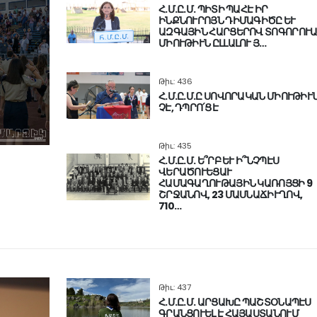
Հ.Մ.Ը.Մ. ՊԻՏԻ ՊԱՀԷ ԻՐ
ԻՆՔՆՈՒՐՈՅՆ ԴԻՄԱԳԻԾԸ ԵՒ
ԱԶԳԱՅԻՆ ՀԱՐՑԵՐՈՎ ՏՈԳՈՐՈՒ
ՄԻՈՒԹԻՒՆ ԸԼԼԱԼՈՒ Յ…
Թիւ: 436
Հ.Մ.Ը.Մ.Ը ՍՈՎՈՐԱԿԱՆ ՄԻՈՒԹԻՒ
ՉԷ, ԴՊՐՈ՛Ց Է
Թիւ: 435
Հ.Մ.Ը.Մ. Ե՞ՐԲ ԵՒ Ի՞ՆՉՊԷՍ
ՎԵՐԱԾՈՒԵՑԱՒ
ՀԱՄԱԳԱՂՈՒԹԱՅԻՆ ԿԱՌՈՅՑԻ 9
ՇՐՋԱՆՈՎ, 23 ՄԱՍՆԱՃԻՒՂՈՎ,
710…
Թիւ: 437
Հ.Մ.Ը.Մ. ԱՐՑԱԽԸ ՊԱՇՏՕՆԱՊԷՍ
ԳՐԱՆՑՈՒԵԼ Է ՀԱՅԱՍՏԱՆՈՒՄ