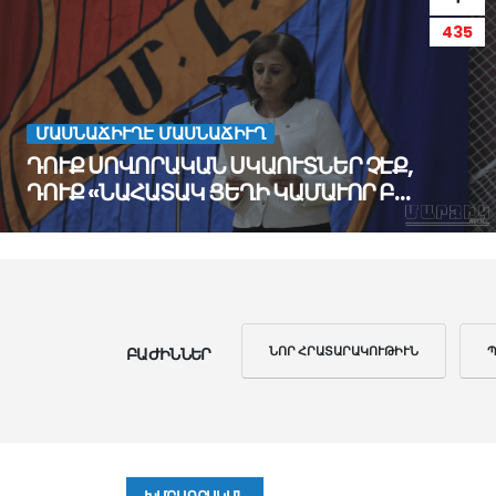
435
ՄԱՍՆԱՃԻՒՂԷ ՄԱՍՆԱՃԻՒՂ
ԴՈՒՔ ՍՈՎՈՐԱԿԱՆ ՍԿԱՈՒՏՆԵՐ ՉԷՔ,
ԴՈՒՔ «ՆԱՀԱՏԱԿ ՑԵՂԻ ԿԱՄԱՒՈՐ Բ…
SHOW
ALL
ՆՈՐ ՀՐԱՏԱՐԱԿՈՒԹԻՒՆ
ԲԱԺԻՆՆԵՐ