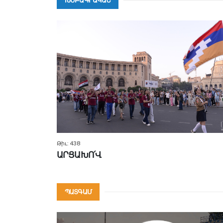
ԽՄԲԱԳՐԱԿԱՆ
Թիւ: 438
ԱՐՑԱԽՈ՛Վ
ՊԱՏԳԱՄ