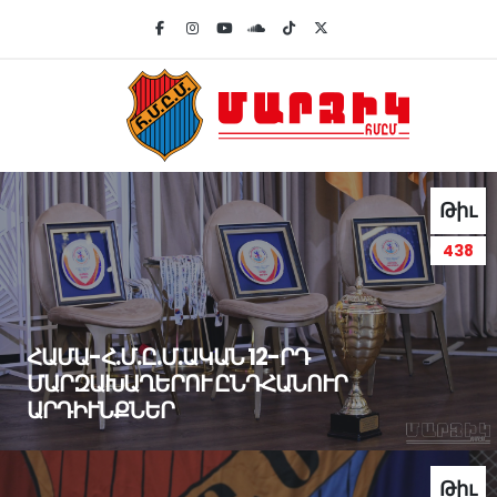
Թիւ
438
ՀԱՄԱ-Հ.Մ.Ը.Մ.ԱԿԱՆ 12-ՐԴ
ՄԱՐԶԱԽԱՂԵՐՈՒ ԸՆԴՀԱՆՈՒՐ
ԱՐԴԻՒՆՔՆԵՐ
Թիւ