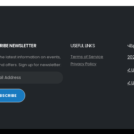
RIBE NEWSLETTER
USEFUL LINKS
Վե
Terms of Service
20
 the latest information on events,
Privacy Policy
nd offers. Sign up for newsletter:
Հ.
Հ.
BSCRIBE