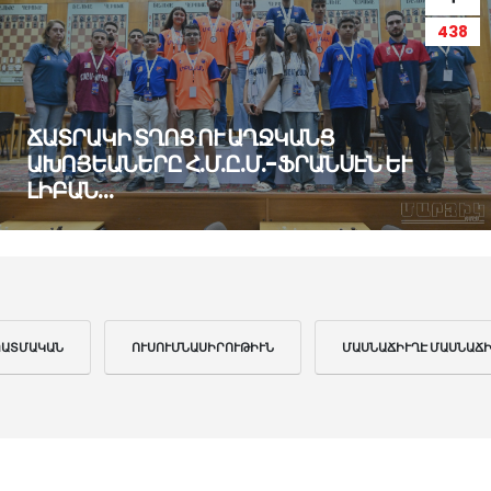
438
ՃԱՏՐԱԿԻ ՏՂՈՑ ՈՒ ԱՂՋԿԱՆՑ
ԱԽՈՅԵԱՆԵՐԸ Հ.Մ.Ը.Մ.-ՖՐԱՆՍԷՆ ԵՒ
ԼԻԲԱՆ…
ՊԱՏՄԱԿԱՆ
ՈՒՍՈՒՄՆԱՍԻՐՈՒԹԻՒՆ
ՄԱՍՆԱՃԻՒՂԷ ՄԱՍՆԱՃ