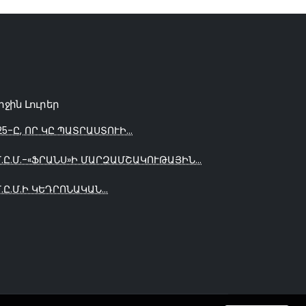
րջին Լուրեր
25-Ը, ՈՐ ԿԸ ՊԱՏՐԱՍՏՈՒԻ...
Մ.Ը.Մ.-«ՖՐԱՆՍ»Ի ՄԱՐԶԱՄՇԱԿՈՒԹԱՅԻՆ...
Մ.Ը.Մ.Ի ԿԵԴՐՈՆԱԿԱՆ...