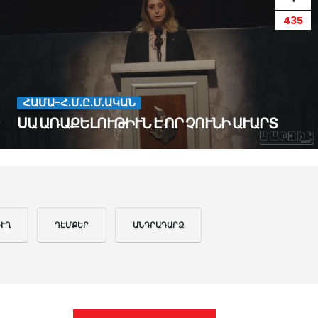
435
ՀԱՄԱ-Հ.Մ.Ը.Մ.ԱԿԱՆ
ՍԱ ԱՌԱՔԵԼՈՒԹԻՒՆ Է ՈՐ ՉՈՒՆԻ ԱՒԱՐՏ
ԻՒՂ
ԴԷՄՔԵՐ
ԱՆԴՐԱԴԱՐՁ