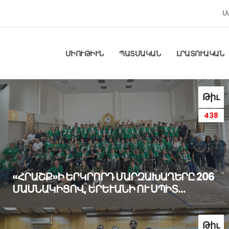
Մ
ՄԻՈՒԹԻՒՆ
ՊԱՏՄԱԿԱՆ
ԼՐԱՏՈՒԱԿԱՆ
Թիւ
438
«ՀՐԱՇՔ»Ի ԵՐԿՐՈՐԴ ՄԱՐԶԱԽԱՂԵՐԸ 206
ՄԱՍՆԱԿԻՑՈՎ, ԵՐԵՒԱՆԻ ՈՒ ՍՊԻՏ…
Թիւ