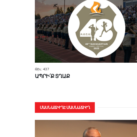
Թիւ: 437
ԱՊՐԻ՛Ք ՏՂԱՔ
ՄԱՍՆԱՃԻՒՂԷ ՄԱՍՆԱՃԻՒՂ