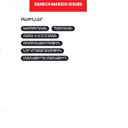
SEARCH MARZIG ISSUES
ԲԱԺԻՆՆԵՐ
ԽՄԲԱԳՐԱԿԱՆ
ՊԱՏՄԱԿԱՆ
ՀԱՄԱ-Հ.Մ.Ը.Մ.ԱԿԱՆ
ՈՒՍՈՒՄՆԱՍԻՐՈՒԹԻՒՆ
Ը
ՆՈՐ ՀՐԱՏԱՐԱԿՈՒԹԻՒՆ
ՄԱՍՆԱՃԻՒՂԷ ՄԱՍՆԱՃԻՒՂ