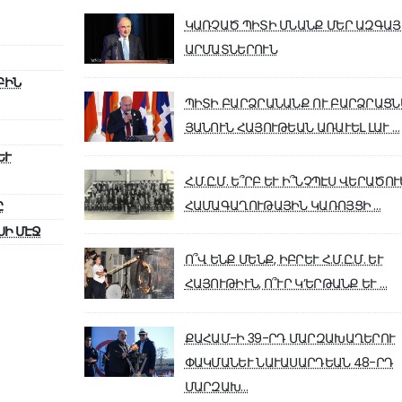
ԿԱՌՉԱԾ ՊԻՏԻ ՄՆԱՆՔ ՄԵՐ ԱԶԳԱՅ
ԱՐՄԱՏՆԵՐՈՒՆ
ԲԻՆ
ՊԻՏԻ ԲԱՐՁՐԱՆԱՆՔ ՈՒ ԲԱՐՁՐԱՑՆ
ՅԱՆՈՒՆ ՀԱՅՈՒԹԵԱՆ ԱՌԱՒԵԼ ԼԱՒ …
ԵՒ
Հ.Մ.Ը.Մ. Ե՞ՐԲ ԵՒ Ի՞ՆՉՊԷՍ ՎԵՐԱԾՈ
ՀԱՄԱԳԱՂՈՒԹԱՅԻՆ ԿԱՌՈՅՑԻ …
Ը
ՍԻ ՄԷՋ
Ո՞Վ ԵՆՔ ՄԵՆՔ, ԻԲՐԵՒ Հ.Մ.Ը.Մ. ԵՒ
ՀԱՅՈՒԹԻՒՆ, Ո՞ՒՐ Կ’ԵՐԹԱՆՔ ԵՒ …
ՔԱՀԱՄ-Ի 39-ՐԴ ՄԱՐԶԱԽԱՂԵՐՈՒ
ՓԱԿՄԱՆԵՒ ՆԱՒԱՍԱՐԴԵԱՆ 48-ՐԴ
ՄԱՐԶԱԽ…