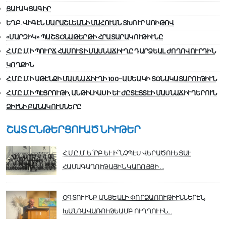
ՑԱՒԱԿՑԱԳԻՐ
ԵՂԲ. ՎԻԳԷՆ ՄԱՐԱՇԼԵԱՆԻ ՄԱՀՈՒԱՆ ՏԽՈՒՐ ԱՌԻԹՈՎ
«ՄԱՐԶԻԿ» ՊԱՇՏՕՆԱԹԵՐԹԻ ՀՐԱՏԱՐԱԿՈՒԹԻՒՆԸ
Հ.Մ.Ը.Մ.Ի ՊՈՒՐՃ ՀԱՄՈՒՏԻ ՄԱՍՆԱՃԻՒՂԸ ԴԱՐՁԵԱԼ ԺՈՂՈՎՈՒՐԴԻՆ
ԿՈՂՔԻՆ
Հ.Մ.Ը.Մ.Ի ԱԹԷՆՔԻ ՄԱՍՆԱՃԻՒՂԻ 100-ԱՄԵԱԿԻ ՏՕՆԱԿԱՏԱՐՈՒԹԻՒՆ
Հ.Մ.Ը.Մ.Ի ՊԷՅՐՈՒԹԻ, ԱՆԹԻԼԻԱՍԻ ԵՒ ԺԸՏԷՅՏԷԻ ՄԱՍՆԱՃԻՒՂԵՐՈՒՆ
ՁԻՒՆԻ ԲԱՆԱԿՈՒՄՆԵՐԸ
ՇԱՏ ԸՆԹԵՐՑՈՒԱԾ ՆԻՒԹԵՐ
Հ.Մ.Ը.Մ. Ե՞ՐԲ ԵՒ Ի՞ՆՉՊԷՍ ՎԵՐԱԾՈՒԵՑԱՒ
ՀԱՄԱԳԱՂՈՒԹԱՅԻՆ ԿԱՌՈՅՑԻ …
ՕԳՏՈՒԻՆՔ ԱՆՑԵԱԼԻ ՓՈՐՁԱՌՈՒԹԻՒՆՆԵՐԷՆ,
ԽԱՆԴԱՎԱՌՈՒԹԵԱՄԲ ՈՒՂՂՈՒԻՆ…