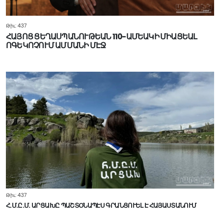
Թիւ: 437
ՀԱՅՈՑ ՑԵՂԱՍՊԱՆՈՒԹԵԱՆ 110-ԱՄԵԱԿԻ ՄԻԱՑԵԱԼ
ՈԳԵԿՈՉՈՒՄ ԱՄՄԱՆԻ ՄԷՋ
Թիւ: 437
Հ.Մ.Ը.Մ. ԱՐՑԱԽԸ ՊԱՇՏՕՆԱՊԷՍ ԳՐԱՆՑՈՒԵԼ Է ՀԱՅԱՍՏԱՆՈՒՄ