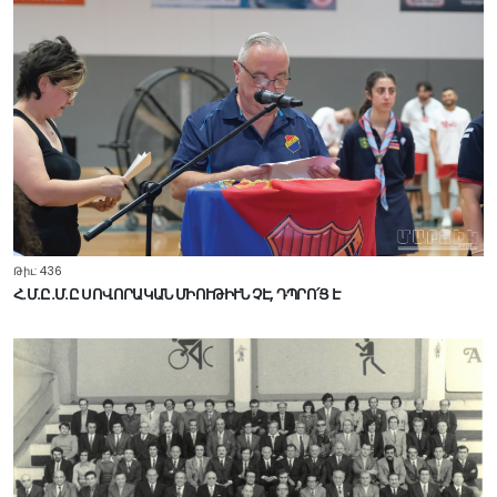
Թիւ: 436
Հ.Մ.Ը.Մ.Ը ՍՈՎՈՐԱԿԱՆ ՄԻՈՒԹԻՒՆ ՉԷ, ԴՊՐՈ՛Ց Է