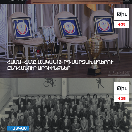
Թիւ
438
ՀԱՄԱ-Հ.Մ.Ը.Մ.ԱԿԱՆ 12-ՐԴ ՄԱՐԶԱԽԱՂԵՐՈՒ
ԸՆԴՀԱՆՈՒՐ ԱՐԴԻՒՆՔՆԵՐ
Թիւ
435
ՊԱՏԳԱՄ