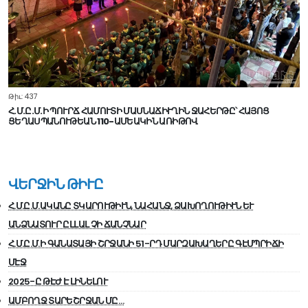
Թիւ: 437
Հ.Մ.Ը.Մ.Ի ՊՈՒՐՃ ՀԱՄՈՒՏԻ ՄԱՍՆԱՃԻՒՂԻՆ ՋԱՀԵՐԹԸ՝ ՀԱՅՈՑ
ՑԵՂԱՍՊԱՆՈՒԹԵԱՆ 110-ԱՄԵԱԿԻՆ ԱՌԻԹՈՎ
ՎԵՐՋԻՆ ԹԻՒԸ
Հ.Մ.Ը.Մ.ԱԿԱՆԸ ՏԿԱՐՈՒԹԻՒՆ, ՆԱՀԱՆՋ, ՁԱԽՈՂՈՒԹԻՒՆ ԵՒ
ԱՆՁՆԱՏՈՒՐ ԸԼԼԱԼ ՉԻ ՃԱՆՉՆԱՐ
Հ.Մ.Ը.Մ.Ի ԳԱՆԱՏԱՅԻ ՇՐՋԱՆԻ 51-ՐԴ ՄԱՐԶԱԽԱՂԵՐԸ ԳԷՄՊՐԻՃԻ
ՄԷՋ
2025-Ը ԹԷԺ Է ԼԻՆԵԼՈՒ
ԱՄԲՈՂՋ ՏԱՐԵՇՐՋԱՆ ՄԸ…