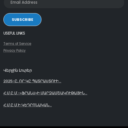
SUBSCRIBE
USEFUL LINKS
Terms of Service
Privacy Policy
Վերջին Լուրեր
2025-Ը, ՈՐ ԿԸ ՊԱՏՐԱՍՏՈՒԻ...
Հ.Մ.Ը.Մ.-«ՖՐԱՆՍ»Ի ՄԱՐԶԱՄՇԱԿՈՒԹԱՅԻՆ...
Հ.Մ.Ը.Մ.Ի ԿԵԴՐՈՆԱԿԱՆ...