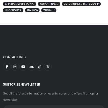
ՆՈՐ ՀՐԱՏԱՐԱԿՈՒԹԻՒՆ
ԽՄԲԱԳՐԱԿԱՆ
35-ԱՄԵԱԿ Հ.Մ.Ը.Մ. ՀԱՍԿ-Ի
ԱՆԴՐԱԴԱՐՁ
ԱԿՆԱՐԿ
ՊԱՏԳԱՄ
CONTACT INFO
SUBSCRIBE NEWSLETTER
Get all the latest information on events, sales and offers. Sign up for
newsletter: