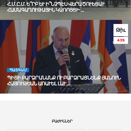
Հ.Մ.Ը.Մ. Ե՞ՐԲ ԵՒ Ի՞ՆՉՊԷՍ ՎԵՐԱԾՈՒԵՑԱՒ
ՀԱՄԱԳԱՂՈՒԹԱՅԻՆ ԿԱՌՈՅՑԻ …
Թիւ
435
ՊԱՏԳԱՄ
ՊԻՏԻ ԲԱՐՁՐԱՆԱՆՔ ՈՒ ԲԱՐՁՐԱՑՆԵՆՔ ՅԱՆՈՒՆ
ՀԱՅՈՒԹԵԱՆ ԱՌԱՒԵԼ ԼԱՒ …
SHOW
ALL
ԲԱԺԻՆՆԵՐ