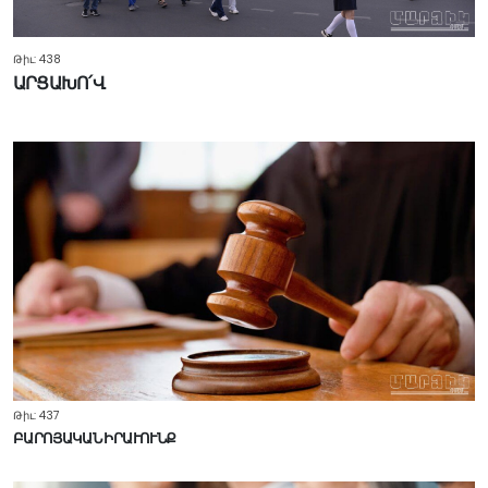
Թիւ: 438
ԱՐՑԱԽՈ՛Վ
Թիւ: 437
ԲԱՐՈՅԱԿԱՆ ԻՐԱՒՈՒՆՔ