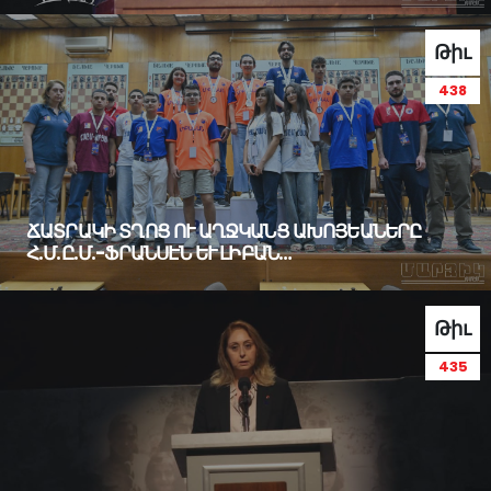
Թիւ
438
ՃԱՏՐԱԿԻ ՏՂՈՑ ՈՒ ԱՂՋԿԱՆՑ ԱԽՈՅԵԱՆԵՐԸ
Հ.Մ.Ը.Մ.-ՖՐԱՆՍԷՆ ԵՒ ԼԻԲԱՆ…
Թիւ
435