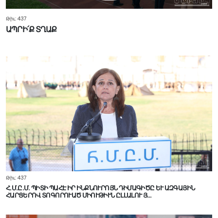
Թիւ: 437
ԱՊՐԻ՛Ք ՏՂԱՔ
Թիւ: 437
Հ.Մ.Ը.Մ. ՊԻՏԻ ՊԱՀԷ ԻՐ ԻՆՔՆՈՒՐՈՅՆ ԴԻՄԱԳԻԾԸ ԵՒ ԱԶԳԱՅԻՆ
ՀԱՐՑԵՐՈՎ ՏՈԳՈՐՈՒԱԾ ՄԻՈՒԹԻՒՆ ԸԼԼԱԼՈՒ Յ…