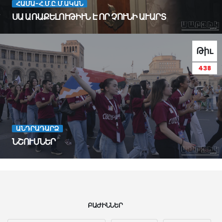
ՀԱՄԱ-Հ.Մ.Ը.Մ.ԱԿԱՆ
ՍԱ ԱՌԱՔԵԼՈՒԹԻՒՆ Է ՈՐ ՉՈՒՆԻ ԱՒԱՐՏ
Թիւ
438
ԱՆԴՐԱԴԱՐՁ
ՆՇՈՒՄՆԵՐ
SHOW
ALL
ԲԱԺԻՆՆԵՐ