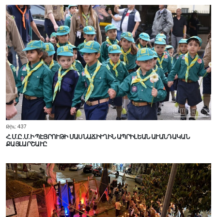
Թիւ: 437
Հ.Մ.Ը.Մ.Ի ՊԷՅՐՈՒԹԻ ՄԱՍՆԱՃԻՒՂԻՆ ԱՊՐԻԼԵԱՆ ԱՒԱՆԴԱԿԱՆ
ՔԱՅԼԱՐՇԱՒԸ