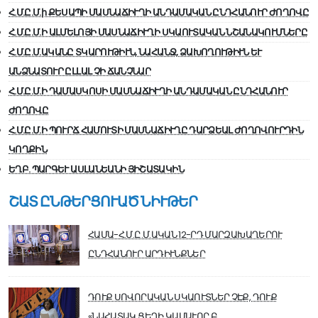
Հ.Մ.Ը.Մ.ի ՔԵՍԱՊԻ ՄԱՍՆԱՃԻՒՂԻ ԱՆԴԱՄԱԿԱՆ ԸՆԴՀԱՆՈՒՐ ԺՈՂՈՎԸ
Հ.Մ.Ը.Մ.Ի ԱԼՄԵԼՈՅԻ ՄԱՍՆԱՃԻՒՂԻ ՍԿԱՈՒՏԱԿԱՆ ՆՇԱՆԱԿՈՒՄՆԵՐԸ
Հ.Մ.Ը.Մ.ԱԿԱՆԸ ՏԿԱՐՈՒԹԻՒՆ, ՆԱՀԱՆՋ, ՁԱԽՈՂՈՒԹԻՒՆ ԵՒ
ԱՆՁՆԱՏՈՒՐ ԸԼԼԱԼ ՉԻ ՃԱՆՉՆԱՐ
Հ.Մ.Ը.Մ.Ի ԴԱՄԱՍԿՈՍԻ ՄԱՍՆԱՃԻՒՂԻ ԱՆԴԱՄԱԿԱՆ ԸՆԴՀԱՆՈՒՐ
ԺՈՂՈՎԸ
Հ.Մ.Ը.Մ.Ի ՊՈՒՐՃ ՀԱՄՈՒՏԻ ՄԱՍՆԱՃԻՒՂԸ ԴԱՐՁԵԱԼ ԺՈՂՈՎՈՒՐԴԻՆ
ԿՈՂՔԻՆ
ԵՂԲ. ՊԱՐԳԵՒ ԱՍԼԱՆԵԱՆԻ ՅԻՇԱՏԱԿԻՆ
ՇԱՏ ԸՆԹԵՐՑՈՒԱԾ ՆԻՒԹԵՐ
ՀԱՄԱ-Հ.Մ.Ը.Մ.ԱԿԱՆ 12-ՐԴ ՄԱՐԶԱԽԱՂԵՐՈՒ
ԸՆԴՀԱՆՈՒՐ ԱՐԴԻՒՆՔՆԵՐ
ԴՈՒՔ ՍՈՎՈՐԱԿԱՆ ՍԿԱՈՒՏՆԵՐ ՉԷՔ, ԴՈՒՔ
«ՆԱՀԱՏԱԿ ՑԵՂԻ ԿԱՄԱՒՈՐ Բ…