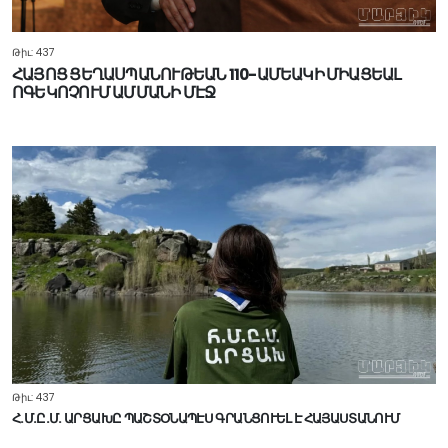
Թիւ: 437
ՀԱՅՈՑ ՑԵՂԱՍՊԱՆՈՒԹԵԱՆ 110-ԱՄԵԱԿԻ ՄԻԱՑԵԱԼ
ՈԳԵԿՈՉՈՒՄ ԱՄՄԱՆԻ ՄԷՋ
Թիւ: 437
Հ.Մ.Ը.Մ. ԱՐՑԱԽԸ ՊԱՇՏՕՆԱՊԷՍ ԳՐԱՆՑՈՒԵԼ Է ՀԱՅԱՍՏԱՆՈՒՄ