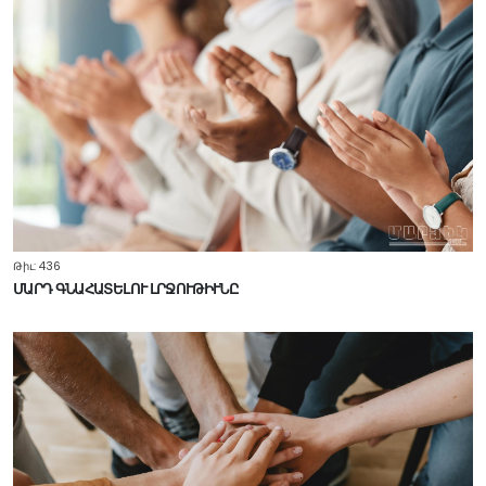
Թիւ: 436
ՄԱՐԴ ԳՆԱՀԱՏԵԼՈՒ ԼՐՋՈՒԹԻՒՆԸ