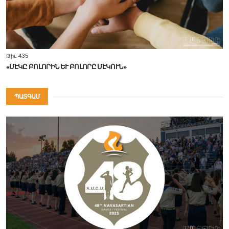
Թիւ: 435
«ՄԷԿԸ ԲՈԼՈՐԻՆ ԵՒ ԲՈԼՈՐԸ ՄԷԿՈՒՆ»
ՊԱՏԳԱՄ