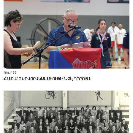
Թիւ: 436
Հ.Մ.Ը.Մ.Ը ՍՈՎՈՐԱԿԱՆ ՄԻՈՒԹԻՒՆ ՉԷ, ԴՊՐՈ՛Ց Է