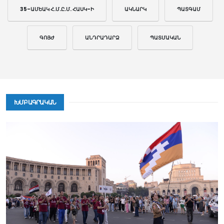
35-ԱՄԵԱԿ Հ.Մ.Ը.Մ. ՀԱՍԿ-Ի
ԱԿՆԱՐԿ
ՊԱՏԳԱՄ
ԳՈՅԺ
ԱՆԴՐԱԴԱՐՁ
ՊԱՏՄԱԿԱՆ
ԽՄԲԱԳՐԱԿԱՆ