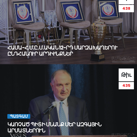
438
ՀԱՄԱ-Հ.Մ.Ը.Մ.ԱԿԱՆ 12-ՐԴ ՄԱՐԶԱԽԱՂԵՐՈՒ
ԸՆԴՀԱՆՈՒՐ ԱՐԴԻՒՆՔՆԵՐ
Թիւ
435
ՊԱՏԳԱՄ
ԿԱՌՉԱԾ ՊԻՏԻ ՄՆԱՆՔ ՄԵՐ ԱԶԳԱՅԻՆ
ԱՐՄԱՏՆԵՐՈՒՆ