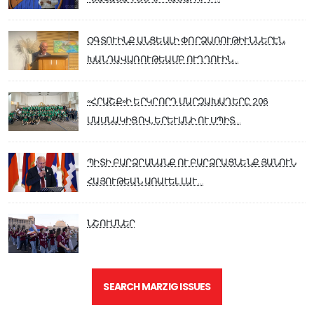
ՕԳՏՈՒԻՆՔ ԱՆՑԵԱԼԻ ՓՈՐՁԱՌՈՒԹԻՒՆՆԵՐԷՆ,
ԽԱՆԴԱՎԱՌՈՒԹԵԱՄԲ ՈՒՂՂՈՒԻՆ…
«ՀՐԱՇՔ»Ի ԵՐԿՐՈՐԴ ՄԱՐԶԱԽԱՂԵՐԸ 206
ՄԱՍՆԱԿԻՑՈՎ, ԵՐԵՒԱՆԻ ՈՒ ՍՊԻՏ…
ՊԻՏԻ ԲԱՐՁՐԱՆԱՆՔ ՈՒ ԲԱՐՁՐԱՑՆԵՆՔ ՅԱՆՈՒՆ
ՀԱՅՈՒԹԵԱՆ ԱՌԱՒԵԼ ԼԱՒ …
ՆՇՈՒՄՆԵՐ
SEARCH MARZIG ISSUES