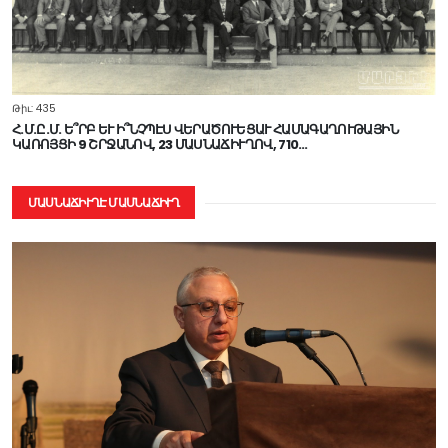
Թիւ: 435
Հ.Մ.Ը.Մ. Ե՞ՐԲ ԵՒ Ի՞ՆՉՊԷՍ ՎԵՐԱԾՈՒԵՑԱՒ ՀԱՄԱԳԱՂՈՒԹԱՅԻՆ
ԿԱՌՈՅՑԻ 9 ՇՐՋԱՆՈՎ, 23 ՄԱՍՆԱՃԻՒՂՈՎ, 710…
ՄԱՍՆԱՃԻՒՂԷ ՄԱՍՆԱՃԻՒՂ