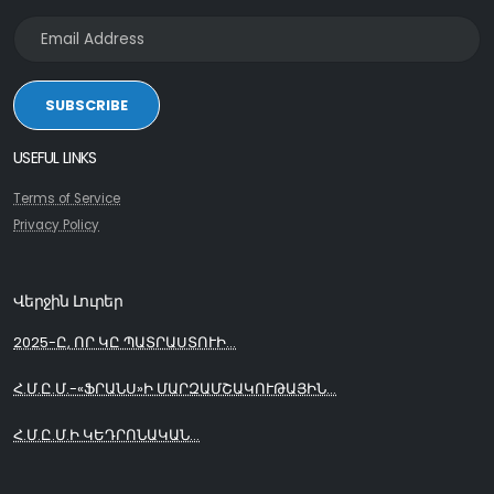
SUBSCRIBE
USEFUL LINKS
Terms of Service
Privacy Policy
Վերջին Լուրեր
2025-Ը, ՈՐ ԿԸ ՊԱՏՐԱՍՏՈՒԻ...
Հ.Մ.Ը.Մ.-«ՖՐԱՆՍ»Ի ՄԱՐԶԱՄՇԱԿՈՒԹԱՅԻՆ...
Հ.Մ.Ը.Մ.Ի ԿԵԴՐՈՆԱԿԱՆ...