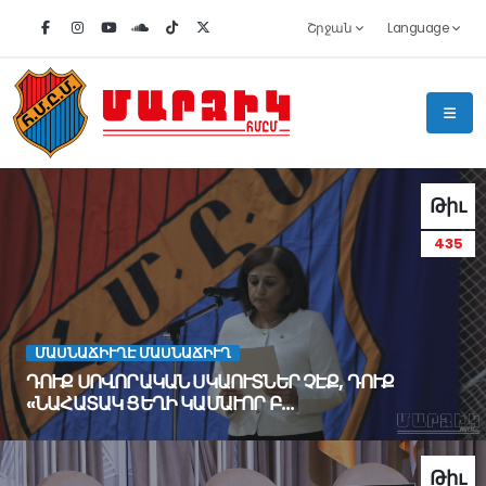
Շրջան
Language
Թիւ
435
ՄԱՍՆԱՃԻՒՂԷ ՄԱՍՆԱՃԻՒՂ
ԴՈՒՔ ՍՈՎՈՐԱԿԱՆ ՍԿԱՈՒՏՆԵՐ ՉԷՔ, ԴՈՒՔ
«ՆԱՀԱՏԱԿ ՑԵՂԻ ԿԱՄԱՒՈՐ Բ…
Թիւ