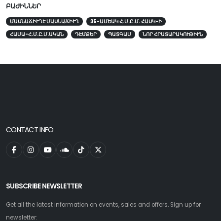
ԲԱԺԻՆՆԵՐ
ՄԱՍՆԱՃԻՒՂԷ ՄԱՍՆԱՃԻՒՂ
35-ԱՄԵԱԿ Հ.Մ.Ը.Մ. ՀԱՍԿ-Ի
ՀԱՄԱ-Հ.Մ.Ը.Մ.ԱԿԱՆ
ԴԷՄՔԵՐ
ՊԱՏԳԱՄ
ՆՈՐ ՀՐԱՏԱՐԱԿՈՒԹԻՒՆ
CONTACT INFO
SUBSCRIBE NEWSLETTER
Get all the latest information on events, sales and offers. Sign up for
newsletter: