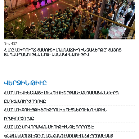
Թիւ: 437
Հ.Մ.Ը.Մ.Ի ՊՈՒՐՃ ՀԱՄՈՒՏԻ ՄԱՍՆԱՃԻՒՂԻՆ ՋԱՀԵՐԹԸ՝ ՀԱՅՈՑ
ՑԵՂԱՍՊԱՆՈՒԹԵԱՆ 110-ԱՄԵԱԿԻՆ ԱՌԻԹՈՎ
ՎԵՐՋԻՆ ԹԻՒԸ
Հ.Մ.Ը.Մ.Ի ՎԻԵՆՆԱՅԻ ՄԵԿՈՒՍԻ ՇՐՋԱՆԻ ԱՆԴԱՄԱԿԱՆ 19-ՐԴ
ԸՆԴՀԱՆՈՒՐ ԺՈՂՈՎԸ
Հ.Մ.Ը.Մ.Ի ՔՈՒԷՅԹԻ ՖՈՒԹՊՈԼԻ ԵՐԷՑՆԵՐՈՒ ԽՈՒՄԲԻՆ
ԻՐԱԳՈՐԾՈՒՄԸ
Հ.Մ.Ը.Մ.Ը ՍՈՎՈՐԱԿԱՆ ՄԻՈՒԹԻՒՆ ՉԷ, ԴՊՐՈ՛Ց Է
«ՀԱՅ ՍԿԱՈՒՏԻ ՕՐ»ՈՒԱՆ ՀԱՆԴԻՍՈՒԹԻՒՆ ԿԻՊՐՈՍԻ ՄԷՋ